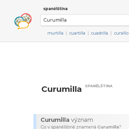
spanělština
murtilla
|
cuartilla
|
cuadrilla
|
cursillo
SPANĚLŠTINA
Curumilla
Curumilla
význam
Co v spanělštině znamená
Curumilla
?