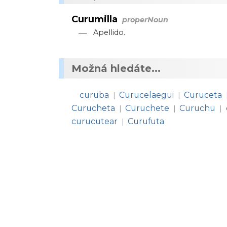
Curumilla
properNoun
—
Apellido.
Možná hledáte...
curuba
Curucelaegui
Curuceta
|
|
Curucheta
Curuchete
Curuchu
|
|
|
curucutear
Curufuta
|