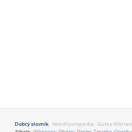
Dobrý slovník
Wordcyclopedia
Gutes Wörte
Zdroje
Wiktionary
,
Dbnary
,
Panlex
,
Tatoeba
,
OpenSub