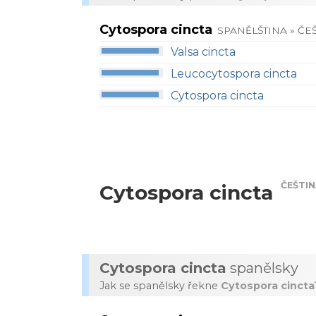
Cytospora cincta
SPANĚLŠTINA » ČE
Valsa cincta
Leucocytospora cincta
Cytospora cincta
ČEŠTI
Cytospora cincta
Cytospora cincta
spanělsky
Jak se spanělsky řekne
Cytospora cincta