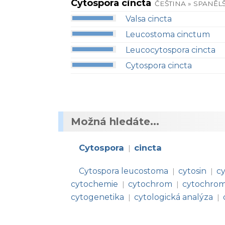
Cytospora cincta
ČEŠTINA » SPANĚL
Valsa cincta
Leucostoma cinctum
Leucocytospora cincta
Cytospora cincta
Možná hledáte...
Cytospora
cincta
|
Cytospora leucostoma
cytosin
c
|
|
cytochemie
cytochrom
cytochrom
|
|
cytogenetika
cytologická analýza
|
|