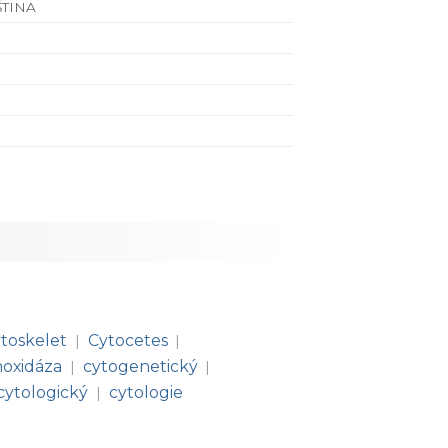
ŠTINA
ytoskelet
Cytocetes
|
|
oxidáza
cytogenetický
|
|
cytologický
cytologie
|