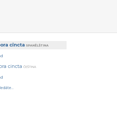
ora cincta
SPANĚLŠTINA
ad
ora cincta
ČEŠTINA
ad
edáte...