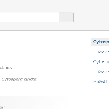
Cytosp
Překl
Cytosp
LŠTINA
Překl
, Cytospora cincta
Možná hl
ta
?