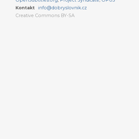
OpenSubtitles.org
,
Project Syndicate
,
OPUS
Kontakt
info@dobryslovnik.cz
Creative Commons BY-SA