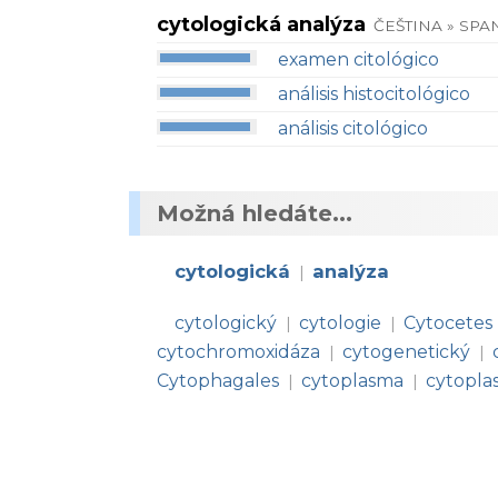
cytologická analýza
ČEŠTINA » SPA
examen citológico
análisis histocitológico
análisis citológico
Možná hledáte...
cytologická
analýza
|
cytologický
cytologie
Cytocetes
|
|
cytochromoxidáza
cytogenetický
|
|
Cytophagales
cytoplasma
cytopla
|
|