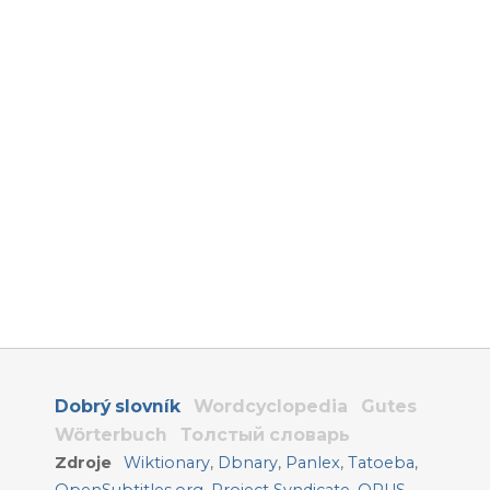
Dobrý slovník
Wordcyclopedia
Gutes
Wörterbuch
Толстый словарь
Zdroje
Wiktionary
,
Dbnary
,
Panlex
,
Tatoeba
,