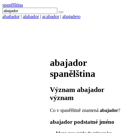
spanělština
abañador
|
alabador
|
acabador
|
abajadero
abajador
spanělština
Význam
abajador
význam
Co v spanělštině znamená
abajador
?
abajador
podstatné jméno