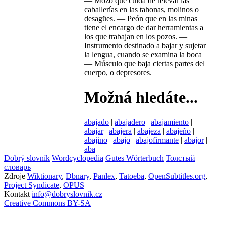
—
Mozo que cuida de relevar las
caballerías en las tahonas, molinos o
desagües.
—
Peón que en las minas
tiene el encargo de dar herramientas a
los que trabajan en los pozos.
—
Instrumento destinado a bajar y sujetar
la lengua, cuando se examina la boca
—
Músculo que baja ciertas partes del
cuerpo, o depresores.
Možná hledáte...
abajado
|
abajadero
|
abajamiento
|
abajar
|
abajera
|
abajeza
|
abajeño
|
abajino
|
abajo
|
abajofirmante
|
abajor
|
aba
Dobrý slovník
Wordcyclopedia
Gutes Wörterbuch
Толстый
словарь
Zdroje
Wiktionary
,
Dbnary
,
Panlex
,
Tatoeba
,
OpenSubtitles.org
,
Project Syndicate
,
OPUS
Kontakt
info@dobryslovnik.cz
Creative Commons BY-SA