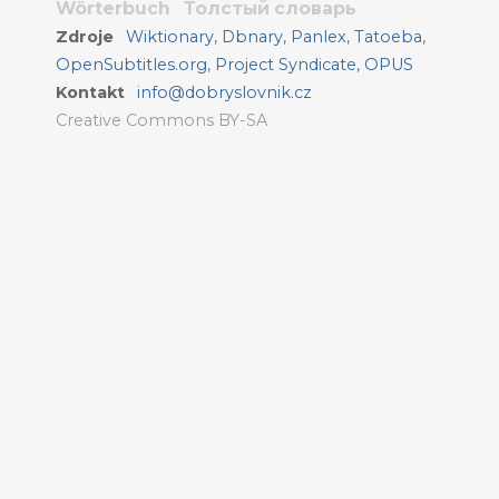
Wörterbuch
Толстый словарь
Zdroje
Wiktionary
,
Dbnary
,
Panlex
,
Tatoeba
,
OpenSubtitles.org
,
Project Syndicate
,
OPUS
Kontakt
info@dobryslovnik.cz
Creative Commons BY-SA