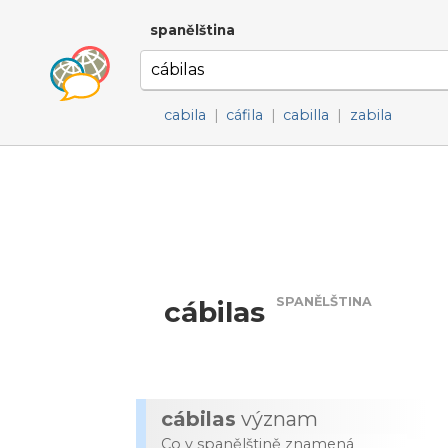
spanělština
cabila
|
cáfila
|
cabilla
|
zabila
SPANĚLŠTINA
cábilas
cábilas
význam
Co v spanělštině znamená