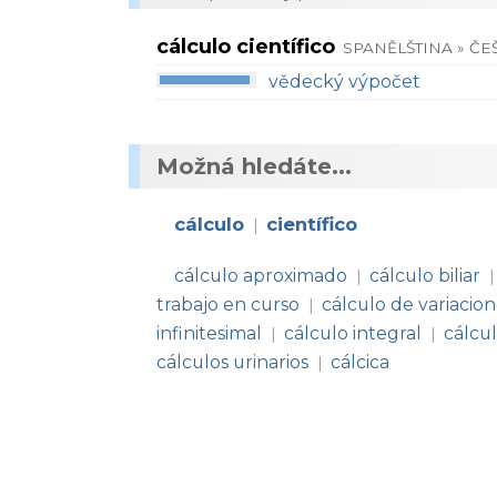
cálculo científico
SPANĚLŠTINA » ČE
vědecký výpočet
Možná hledáte...
cálculo
científico
|
cálculo aproximado
cálculo biliar
|
|
trabajo en curso
cálculo de variacio
|
infinitesimal
cálculo integral
cálcu
|
|
cálculos urinarios
cálcica
|