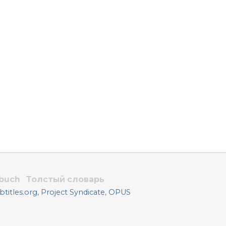
rbuch
Толстый словарь
titles.org
,
Project Syndicate
,
OPUS