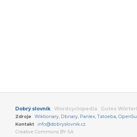
Dobrý slovník
Wordcyclopedia
Gutes Wörte
Zdroje
Wiktionary
,
Dbnary
,
Panlex
,
Tatoeba
,
OpenSub
Kontakt
info@dobryslovnik.cz
Creative Commons BY-SA