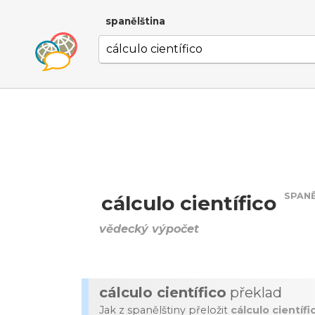
spanělština
SPANĚ
cálculo científico
vědecký výpočet
cálculo científico
překlad
Jak z spanělštiny přeložit
cálculo científi