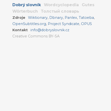
Dobrý slovník
Wordcyclopedia
Gutes
Wörterbuch
Толстый словарь
Zdroje
Wiktionary
,
Dbnary
,
Panlex
,
Tatoeba
,
OpenSubtitles.org
,
Project Syndicate
,
OPUS
Kontakt
info@dobryslovnik.cz
Creative Commons BY-SA