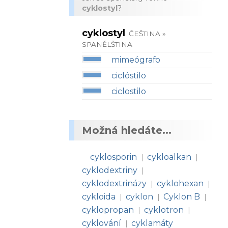
cyklostyl
?
cyklostyl
ČEŠTINA »
SPANĚLŠTINA
mimeógrafo
ciclóstilo
ciclostilo
Možná hledáte...
cyklosporin
cykloalkan
|
|
cyklodextriny
|
cyklodextrinázy
cyklohexan
|
|
cykloida
cyklon
Cyklon B
|
|
|
cyklopropan
cyklotron
|
|
cyklování
cyklamáty
|