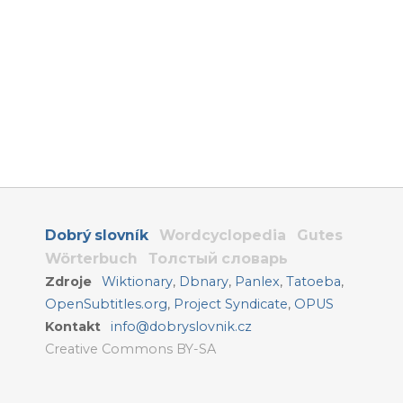
Dobrý slovník
Wordcyclopedia
Gutes
Wörterbuch
Толстый словарь
Zdroje
Wiktionary
,
Dbnary
,
Panlex
,
Tatoeba
,
OpenSubtitles.org
,
Project Syndicate
,
OPUS
Kontakt
info@dobryslovnik.cz
Creative Commons BY-SA