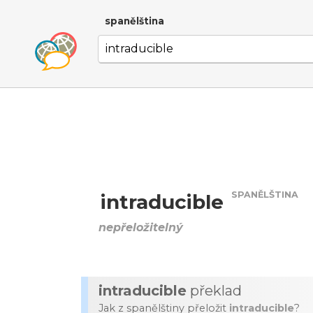
spanělština
SPANĚLŠTINA
intraducible
nepřeložitelný
intraducible
překlad
Jak z spanělštiny přeložit
intraducible
?