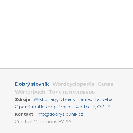
Dobrý slovník
Wordcyclopedia
Gutes
Wörterbuch
Толстый словарь
Zdroje
Wiktionary
,
Dbnary
,
Panlex
,
Tatoeba
,
OpenSubtitles.org
,
Project Syndicate
,
OPUS
Kontakt
info@dobryslovnik.cz
Creative Commons BY-SA