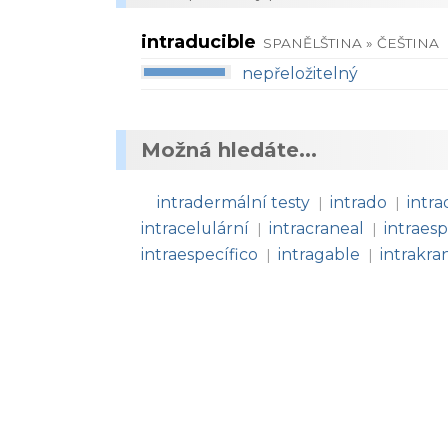
intraducible
SPANĚLŠTINA » ČEŠTINA
nepřeložitelný
Možná hledáte...
intradermální testy
intrado
intra
|
|
intracelulární
intracraneal
intraesp
|
|
intraespecífico
intragable
intrakran
|
|