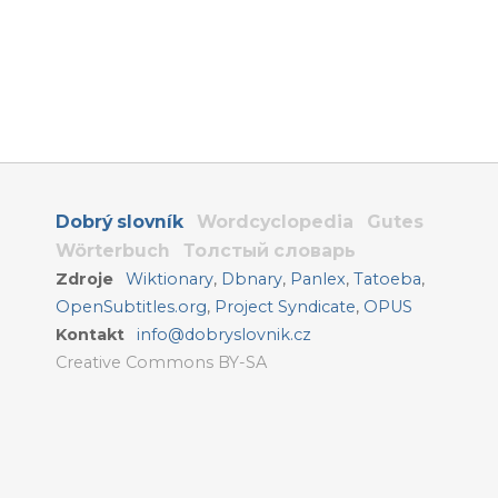
Dobrý slovník
Wordcyclopedia
Gutes
Wörterbuch
Толстый словарь
Zdroje
Wiktionary
,
Dbnary
,
Panlex
,
Tatoeba
,
OpenSubtitles.org
,
Project Syndicate
,
OPUS
Kontakt
info@dobryslovnik.cz
Creative Commons BY-SA