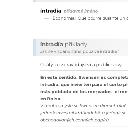
intradía
přídavné jméno
—
Economía.| Que ocurre durante un dí
intradía
příklady
Jak se v spanělštině používá
intradía
?
Citáty ze zpravodajství a publicistiky
En este sentido, Swensen es complet
intradía, que invierten para el corto pl
más poblado de los mercados -el mer
en Bolsa.
V tomto smyslu se Swensen diametrálně li
jednak investují krátkodobě, a jednak se s
obchodovaných cenných papírů.