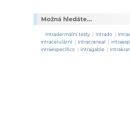
Možná hledáte...
intradermální testy
intrado
intra
|
|
intracelulární
intracraneal
intraesp
|
|
intraespecífico
intragable
intrakran
|
|