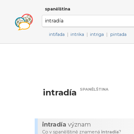
spanělština
intifada
|
intrika
|
intriga
|
pintada
SPANĚLŠTINA
intradía
intradía
význam
Co v spanělštině znamená
intradía
?