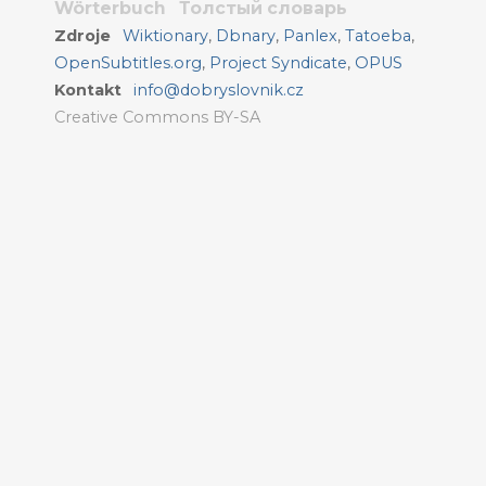
Wörterbuch
Толстый словарь
Zdroje
Wiktionary
,
Dbnary
,
Panlex
,
Tatoeba
,
OpenSubtitles.org
,
Project Syndicate
,
OPUS
Kontakt
info@dobryslovnik.cz
Creative Commons BY-SA