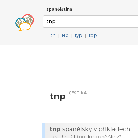
spanělština
tn
|
Np
|
typ
|
top
ČEŠTINA
tnp
tnp
spanělsky v příkladech
Jak přeložit
tnp
do spanělštiny?