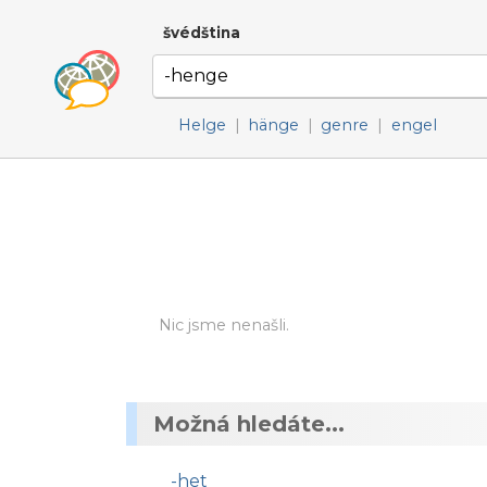
švédština
Helge
|
hänge
|
genre
|
engel
Nic jsme nenašli.
Možná hledáte...
-het