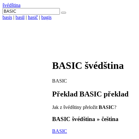
švédština
basis
|
basil
|
hasič
|
bagis
BASIC
švédština
BASIC
Překlad
BASIC
překlad
Jak z švédštiny přeložit
BASIC
?
BASIC
švédština » čeština
BASIC