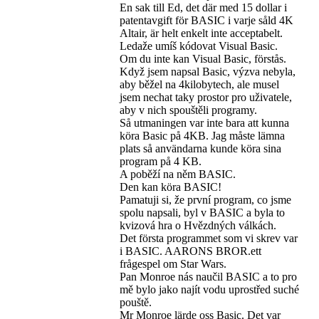
En sak till Ed, det där med 15 dollar i
patentavgift för BASIC i varje såld 4K
Altair, är helt enkelt inte acceptabelt.
Ledaže umíš kódovat Visual Basic.
Om du inte kan Visual Basic, förstås.
Když jsem napsal Basic, výzva nebyla,
aby běžel na 4kilobytech, ale musel
jsem nechat taky prostor pro uživatele,
aby v nich spouštěli programy.
Så utmaningen var inte bara att kunna
köra Basic på 4KB. Jag måste lämna
plats så användarna kunde köra sina
program på 4 KB.
A poběží na něm BASIC.
Den kan köra BASIC!
Pamatuji si, že první program, co jsme
spolu napsali, byl v BASIC a byla to
kvizová hra o Hvězdných válkách.
Det första programmet som vi skrev var
i BASIC. AARONS BROR.ett
frågespel om Star Wars.
Pan Monroe nás naučil BASIC a to pro
mě bylo jako najít vodu uprostřed suché
pouště.
Mr Monroe lärde oss Basic. Det var