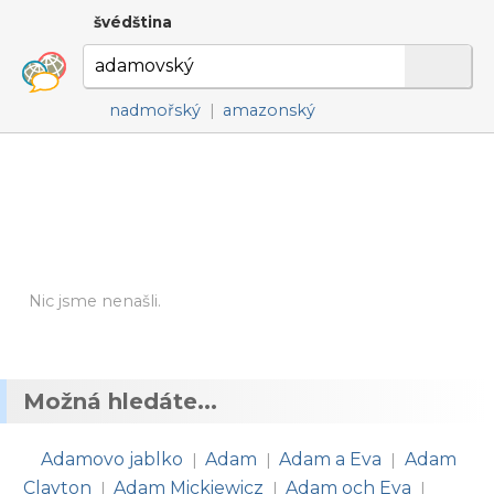
švédština
nadmořský
|
amazonský
Nic jsme nenašli.
Možná hledáte...
Adamovo jablko
Adam
Adam a Eva
Adam
|
|
|
Clayton
Adam Mickiewicz
Adam och Eva
|
|
|