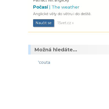
Patnáct vět anglicky
Počasí
| The weather
Anglické věty do větru i do deště.
Naučit se
15vet.cz »
Možná hledáte...
'couta