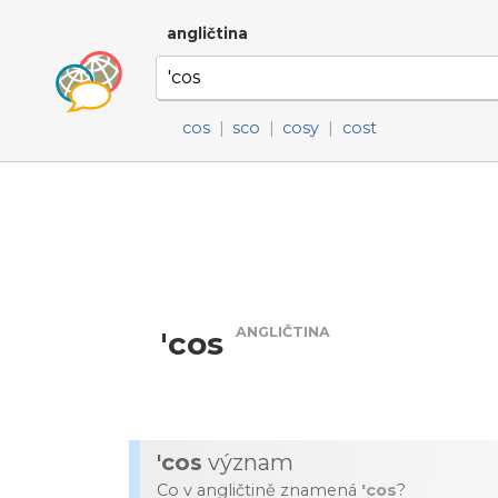
angličtina
cos
|
sco
|
cosy
|
cost
ANGLIČTINA
'cos
'cos
význam
Co v angličtině znamená
'cos
?