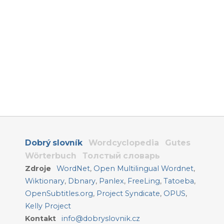
Dobrý slovník
Wordcyclopedia
Gutes
Wörterbuch
Толстый словарь
Zdroje
WordNet
,
Open Multilingual Wordnet
,
Wiktionary
,
Dbnary
,
Panlex
,
FreeLing
,
Tatoeba
,
OpenSubtitles.org
,
Project Syndicate
,
OPUS
,
Kelly Project
Kontakt
info@dobryslovnik.cz