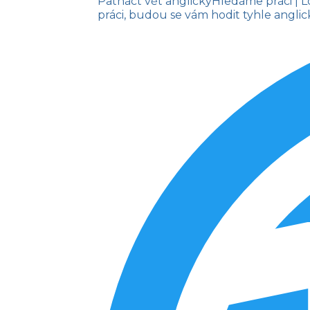
Patnáct vět anglicky
Hledáme práci
| 
práci, budou se vám hodit tyhle anglic