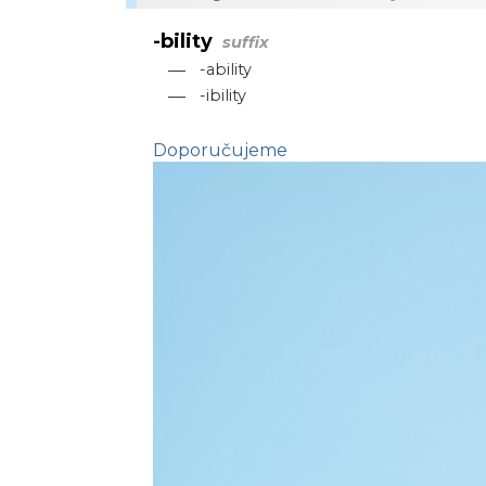
-bility
suffix
—
-ability
—
-ibility
Doporučujeme