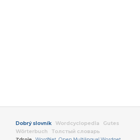
Dobrý slovník
Wordcyclopedia
Gutes
Wörterbuch
Толстый словарь
Zdroje
WordNet
,
Open Multilingual Wordnet
,