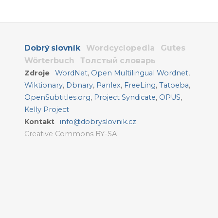
Dobrý slovník
Wordcyclopedia
Gutes
Wörterbuch
Толстый словарь
Zdroje
WordNet
,
Open Multilingual Wordnet
,
Wiktionary
,
Dbnary
,
Panlex
,
FreeLing
,
Tatoeba
,
OpenSubtitles.org
,
Project Syndicate
,
OPUS
,
Kelly Project
Kontakt
info@dobryslovnik.cz
Creative Commons BY-SA