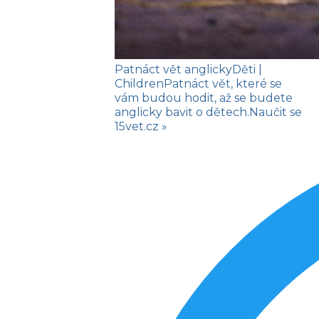
Patnáct vět anglicky
Děti
|
Children
Patnáct vět, které se
vám budou hodit, až se budete
anglicky bavit o dětech.
Naučit se
15vet.cz »