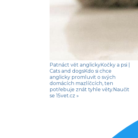
Patnáct vět anglicky
Kočky a psi
|
Cats and dogs
Kdo si chce
anglicky promluvit o svých
domácích mazlíčcích, ten
potřebuje znát tyhle věty.
Naučit
se
15vet.cz »