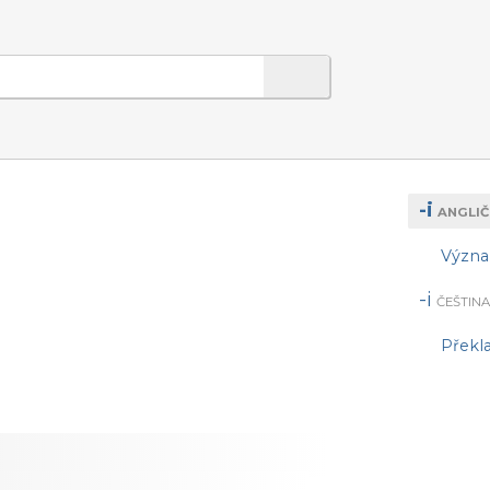
-i
ANGLIČ
Význ
-i
ČEŠTINA
Překl