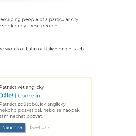
scribing people of a particular city,
ge spoken by these people.
e words of Latin or Italian origin, such
Patnáct vět anglicky
Dále!
| Come in!
Patnáct způsobů, jak anglicky
někoho pozvat dál, nebo se naopak
sám nechat pozvat.
Naučit se
15vet.cz »