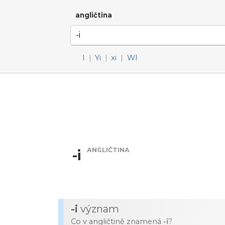
angličtina
I
|
Yi
|
xi
|
WI
ANGLIČTINA
-i
-i
význam
Co v angličtině znamená
-i
?