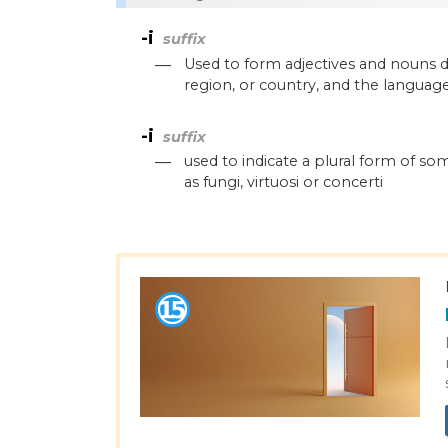
-i
suffix
—
Used to form adjectives and nouns de
region, or country, and the langua
-i
suffix
—
used to indicate a plural form of som
as fungi, virtuosi or concerti