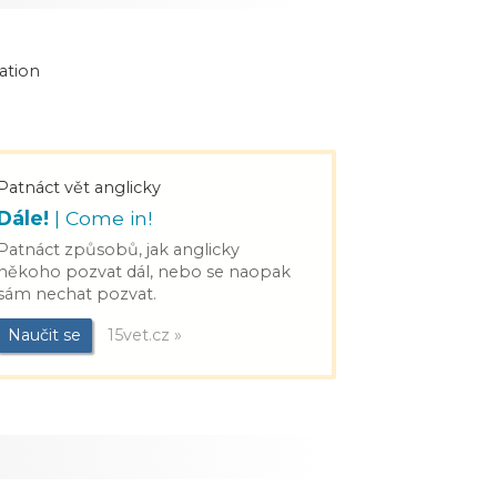
nation
Patnáct vět anglicky
Dále!
| Come in!
Patnáct způsobů, jak anglicky
někoho pozvat dál, nebo se naopak
sám nechat pozvat.
Naučit se
15vet.cz »