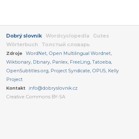
Dobrý slovník
Wordcyclopedia
Gutes
Wörterbuch
Толстый словарь
Zdroje
WordNet
,
Open Multilingual Wordnet
,
Wiktionary
,
Dbnary
,
Panlex
,
FreeLing
,
Tatoeba
,
OpenSubtitles.org
,
Project Syndicate
,
OPUS
,
Kelly
Project
Kontakt
info@dobryslovnik.cz
Creative Commons BY-SA