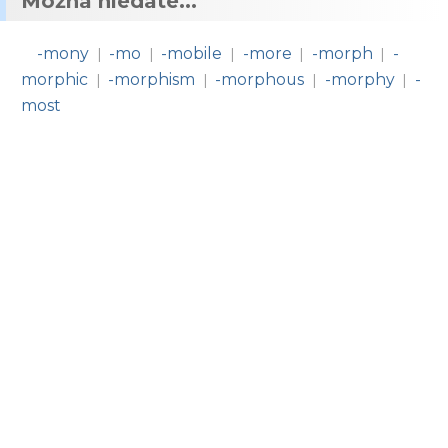
Možná hledáte...
-mony
-mo
-mobile
-more
-morph
-
|
|
|
|
|
morphic
-morphism
-morphous
-morphy
-
|
|
|
|
most