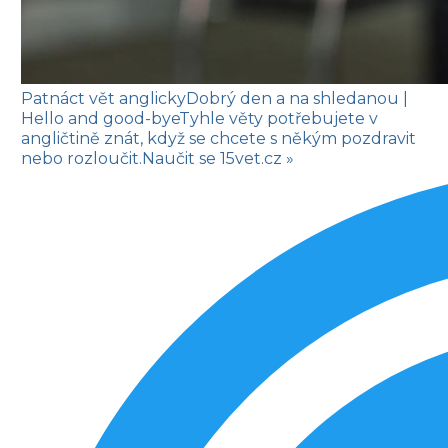
Patnáct vět anglicky
Dobrý den a na shledanou
|
Hello and good-bye
Tyhle věty potřebujete v
angličtině znát, když se chcete s někým pozdravit
nebo rozloučit.
Naučit se
15vet.cz »