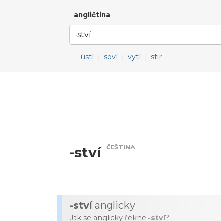
angličtina
ústí
|
soví
|
vytí
|
stir
ČEŠTINA
-ství
-ství
anglicky
Jak se anglicky řekne
-ství
?