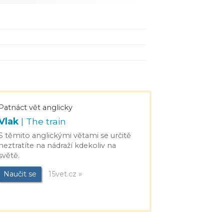
Patnáct vět anglicky
Vlak
| The train
S těmito anglickými větami se určitě
neztratíte na nádraží kdekoliv na
světě.
Naučit se
15vet.cz »