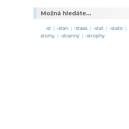
Možná hledáte...
-st
-stan
-stasis
-stat
-static
|
|
|
|
|
stomy
-stranný
-strophy
|
|