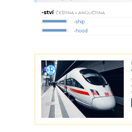
-ství
ČEŠTINA » ANGLIČTINA
-ship
-hood