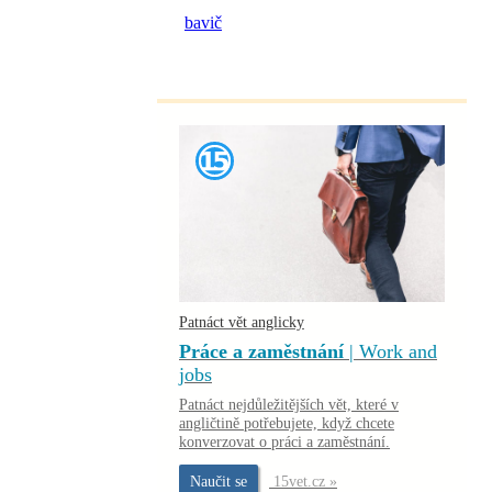
bavič
Patnáct vět anglicky
Práce a zaměstnání
| Work and
jobs
Patnáct nejdůležitějších vět, které v
angličtině potřebujete, když chcete
konverzovat o práci a zaměstnání.
Naučit se
15vet.cz »