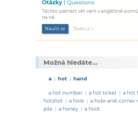
Otázky
| Questions
Těchto patnáct vět vám v angličtině pom
na ně.
Naučit se
15vet.cz »
Možná hledáte...
a
hot
hand
|
|
a hot number
a hot ticket
a hot 
|
|
hotshot
a hole
a hole-and-corner
|
|
pile
a honey
a hoot
|
|