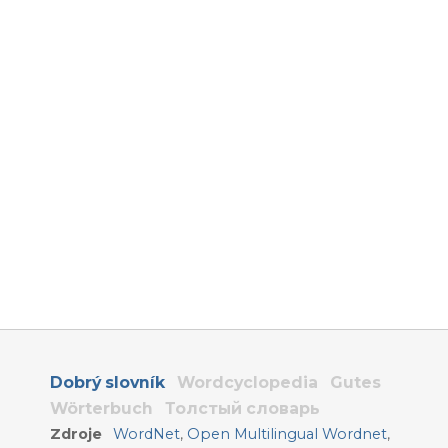
Dobrý slovník
Wordcyclopedia
Gutes
Wörterbuch
Толстый словарь
Zdroje
WordNet
,
Open Multilingual Wordnet
,