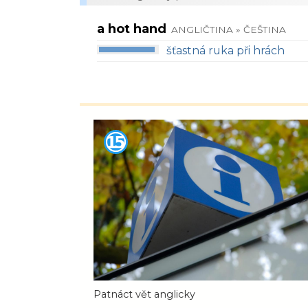
a hot hand
ANGLIČTINA » ČEŠTINA
šťastná ruka při hrách
Patnáct vět anglicky