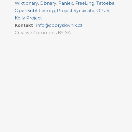
Wiktionary
,
Dbnary
,
Panlex
,
FreeLing
,
Tatoeba
,
OpenSubtitles.org
,
Project Syndicate
,
OPUS
,
Kelly Project
Kontakt
info@dobryslovnik.cz
Creative Commons BY-SA