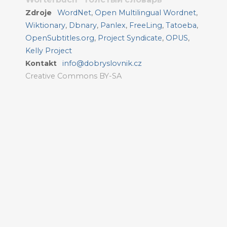
Zdroje
WordNet
,
Open Multilingual Wordnet
,
Wiktionary
,
Dbnary
,
Panlex
,
FreeLing
,
Tatoeba
,
OpenSubtitles.org
,
Project Syndicate
,
OPUS
,
Kelly Project
Kontakt
info@dobryslovnik.cz
Creative Commons BY-SA