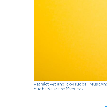
Patnáct vět anglicky
Hudba
| Music
An
hudba.
Naučit se
15vet.cz »