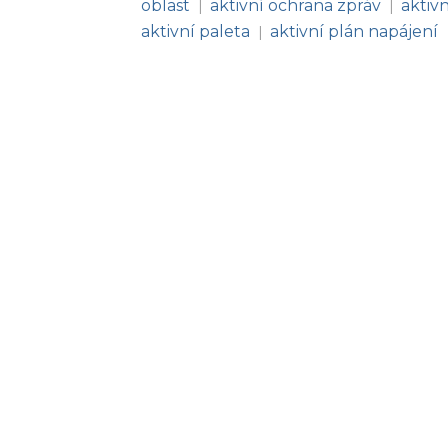
oblast
aktivní ochrana zpráv
aktivn
|
|
aktivní paleta
aktivní plán napájení
|