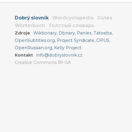
Dobrý slovník
Wordcyclopedia
Gutes
Wörterbuch
Толстый словарь
Zdroje
Wiktionary
,
Dbnary
,
Panlex
,
Tatoeba
,
OpenSubtitles.org
,
Project Syndicate
,
OPUS
,
OpenRussian.org
,
Kelly Project
Kontakt
info@dobryslovnik.cz
Creative Commons BY-SA