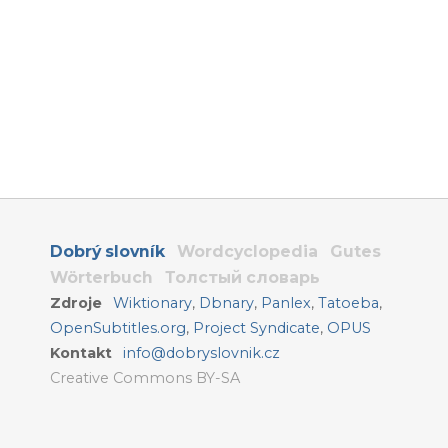
Dobrý slovník
Wordcyclopedia
Gutes
Wörterbuch
Толстый словарь
Zdroje
Wiktionary
,
Dbnary
,
Panlex
,
Tatoeba
,
OpenSubtitles.org
,
Project Syndicate
,
OPUS
Kontakt
info@dobryslovnik.cz
Creative Commons BY-SA