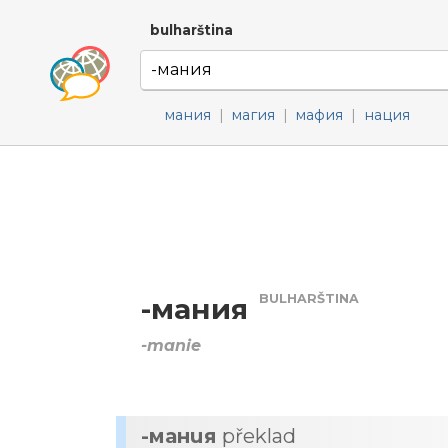
bulharština
мания
|
магия
|
мафия
|
нация
BULHARŠTINA
-мания
-manie
-мания
překlad