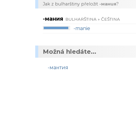
Jak z bulharštiny přeložit
-мания
?
-мания
BULHARŠTINA » ČEŠTINA
-manie
Možná hledáte...
-мантия