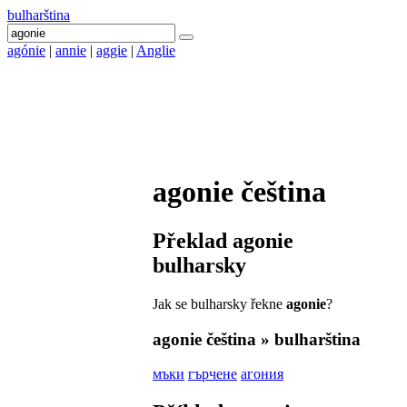
bulharština
agónie
|
annie
|
aggie
|
Anglie
agonie
čeština
Překlad
agonie
bulharsky
Jak se bulharsky řekne
agonie
?
agonie
čeština » bulharština
мъки
гърчене
агония