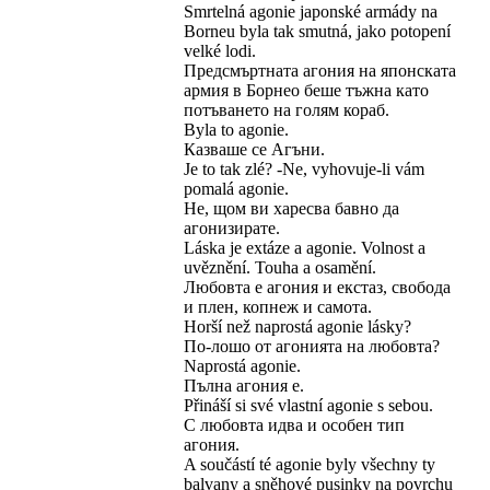
Smrtelná agonie japonské armády na
Borneu byla tak smutná, jako potopení
velké lodi.
Предсмъртната агония на японската
армия в Борнео беше тъжна като
потъването на голям кораб.
Byla to agonie.
Казваше се Агъни.
Je to tak zlé? -Ne, vyhovuje-li vám
pomalá agonie.
Не, щом ви харесва бавно да
агонизирате.
Láska je extáze a agonie. Volnost a
uvěznění. Touha a osamění.
Любовта е агония и екстаз, свобода
и плен, копнеж и самота.
Horší než naprostá agonie lásky?
По-лошо от агонията на любовта?
Naprostá agonie.
Пълна агония е.
Přináší si své vlastní agonie s sebou.
С любовта идва и особен тип
агония.
A součástí té agonie byly všechny ty
balvany a sněhové pusinky na povrchu