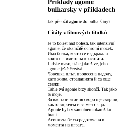
Příklady
agonie
bulharsky v příkladech
Jak přeložit
agonie
do bulharštiny?
Citáty z filmových titulků
Je to bolest nad bolesti, tak intenzivní
agonie, že okamžitě ochromí mozek.
Има болка, която се издържа. и
която е в името на красотата.
Lidské maso, stále jako živé, jeho
agonie ještě čerstvá.
Човешка плът, провесена надолу,
като жива, страданията й са още
свежи.
Tahle tvá agonie brzy skončí. Tak jako
ta moje.
За вас тази агония скоро ще свърши,
както впрочем и за мен също.
Agonie byla v samotném okamžiku
hraní.
Агонията бе съсредоточена в
момента на играта.