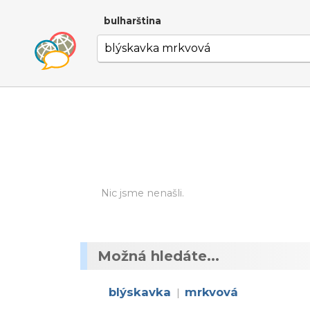
bulharština
Nic jsme nenašli.
Možná hledáte...
blýskavka
mrkvová
|