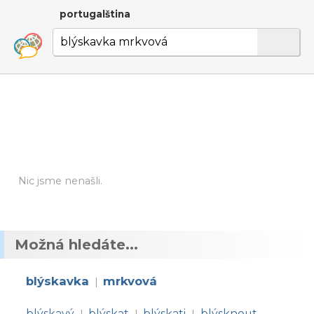
portugalština
Nic jsme nenašli.
Možná hledáte...
blýskavka
mrkvová
|
blýskavý
blýskat
blýskati
blýsknout