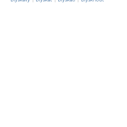
|
|
|