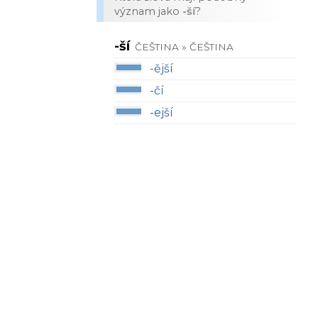
význam jako
-ší
?
-ší
ČEŠTINA » ČEŠTINA
-ější
-čí
-ejší