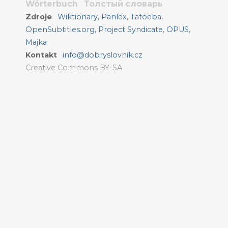
Wörterbuch
Толстый словарь
Zdroje
Wiktionary
,
Panlex
,
Tatoeba
,
OpenSubtitles.org
,
Project Syndicate
,
OPUS
,
Majka
Kontakt
info@dobryslovnik.cz
Creative Commons BY-SA