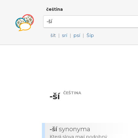
čeština
šít
|
srí
|
psí
|
Šíp
ČEŠTINA
-ší
-ší
synonyma
Která slova mají podobný