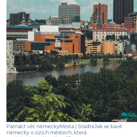
Patnáct vět německy
Města
| Städte
Jak se bavit
německy o cizích městech, která