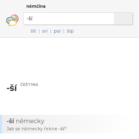
němčina
šít
|
srí
|
psí
|
šíp
ČEŠTINA
-ší
-ší
německy
Jak se německy řekne
-ší
?