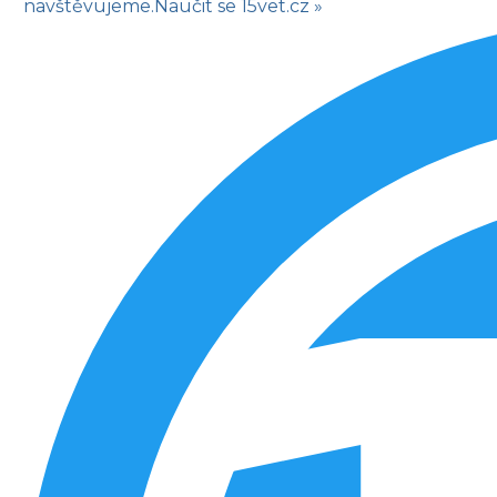
navštěvujeme.
Naučit se
15vet.cz »