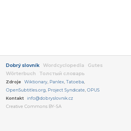
Dobrý slovník
Wordcyclopedia
Gutes
Wörterbuch
Толстый словарь
Zdroje
Wiktionary
,
Panlex
,
Tatoeba
,
OpenSubtitles.org
,
Project Syndicate
,
OPUS
Kontakt
info@dobryslovnik.cz
Creative Commons BY-SA