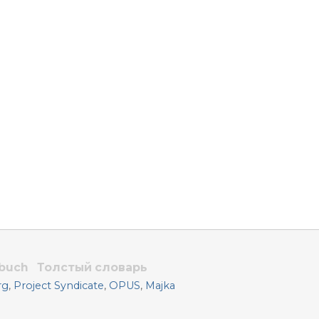
rbuch
Толстый словарь
rg
,
Project Syndicate
,
OPUS
,
Majka