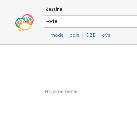
čeština
mode
|
dole
|
OZE
|
ove
Nic jsme nenašli.