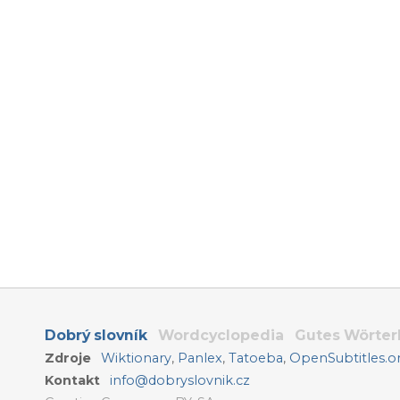
Dobrý slovník
Wordcyclopedia
Gutes Wörte
Zdroje
Wiktionary
,
Panlex
,
Tatoeba
,
OpenSubtitles.o
Kontakt
info@dobryslovnik.cz