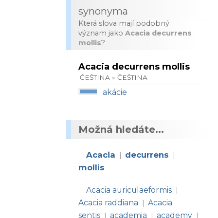
synonyma
Která slova mají podobný
význam jako
Acacia decurrens
mollis
?
Acacia decurrens mollis
ČEŠTINA » ČEŠTINA
akácie
Možná hledáte...
Acacia
decurrens
|
|
mollis
Acacia auriculaeformis
|
Acacia raddiana
Acacia
|
sentis
academia
academy
|
|
|