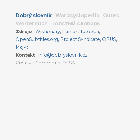
Dobrý slovník
Wordcyclopedia
Gutes
Wörterbuch
Толстый словарь
Zdroje
Wiktionary
,
Panlex
,
Tatoeba
,
OpenSubtitles.org
,
Project Syndicate
,
OPUS
,
Majka
Kontakt
info@dobryslovnik.cz
Creative Commons BY-SA