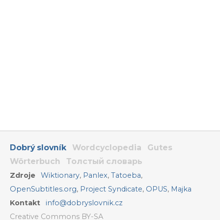
Dobrý slovník
Wordcyclopedia
Gutes
Wörterbuch
Толстый словарь
Zdroje
Wiktionary
,
Panlex
,
Tatoeba
,
OpenSubtitles.org
,
Project Syndicate
,
OPUS
,
Majka
Kontakt
info@dobryslovnik.cz
Creative Commons BY-SA