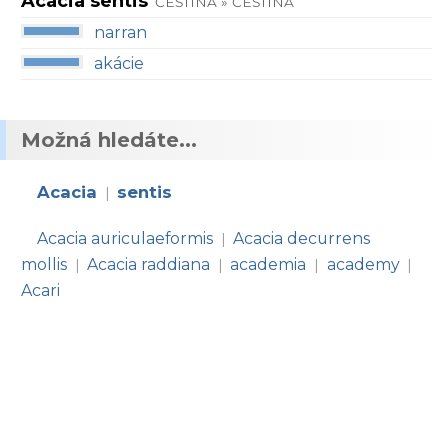
Acacia sentis
ČEŠTINA » ČEŠTINA
narran
akácie
Možná hledáte...
Acacia
sentis
|
Acacia auriculaeformis
Acacia decurrens
|
mollis
Acacia raddiana
academia
academy
|
|
|
|
Acari