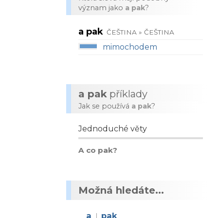
význam jako
a pak
?
a pak
ČEŠTINA » ČEŠTINA
mimochodem
a pak
příklady
Jak se používá
a pak
?
Jednoduché věty
A co pak?
Možná hledáte...
a
pak
|