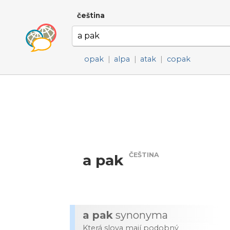
čeština
opak
|
alpa
|
atak
|
copak
ČEŠTINA
a pak
a pak
synonyma
Která slova mají podobný