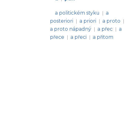
a politickém styku
a
|
posteriori
a priori
a proto
|
|
|
a proto nápadný
a přec
a
|
|
přece
a přeci
a přitom
|
|