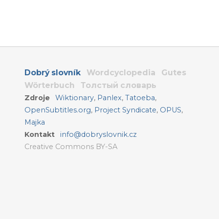
Dobrý slovník
Wordcyclopedia
Gutes
Wörterbuch
Толстый словарь
Zdroje
Wiktionary
,
Panlex
,
Tatoeba
,
OpenSubtitles.org
,
Project Syndicate
,
OPUS
,
Majka
Kontakt
info@dobryslovnik.cz
Creative Commons BY-SA