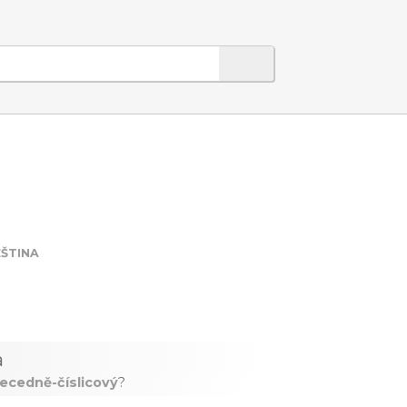
EŠTINA
a
ecedně-číslicový
?