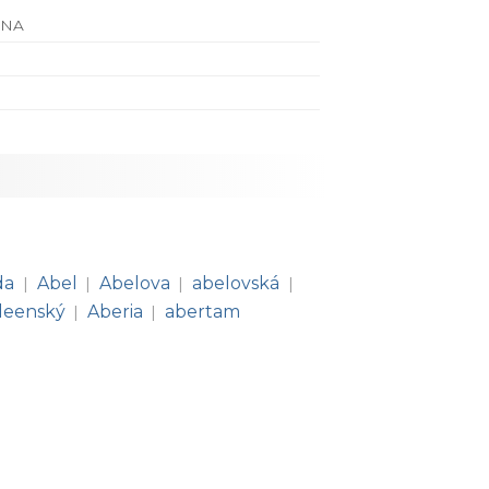
INA
da
Abel
Abelova
abelovská
|
|
|
|
deenský
Aberia
abertam
|
|