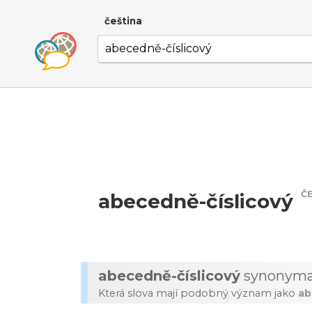
čeština
Č
abecedně-číslicový
abecedně-číslicový
synonym
Která slova mají podobný význam jako
ab