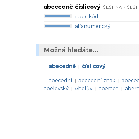
abecedně-číslicový
ČEŠTINA » ČEŠT
např. kód
alfanumerický
Možná hledáte...
abecedně
číslicový
|
abecední
abecední znak
abece
|
|
abelovský
Abelův
aberace
aber
|
|
|