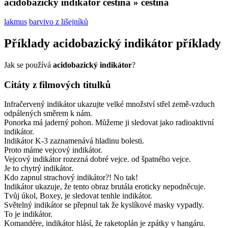
acidobazický indikátor
čeština » čeština
lakmus
barvivo z lišejníků
Příklady
acidobazický indikátor
příklady
Jak se používá
acidobazický indikátor
?
Citáty z filmových titulků
Infračervený indikátor ukazujte velké množství střel země-vzduch
odpálených směrem k nám.
Ponorka má jaderný pohon. Můžeme ji sledovat jako radioaktivní
indikátor.
Indikátor K-3 zaznamenává hladinu bolesti.
Proto máme vejcový indikátor.
Vejcový indikátor rozezná dobré vejce. od špatného vejce.
Je to chytrý indikátor.
Kdo zapnul strachový indikátor?! No tak!
Indikátor ukazuje, že tento obraz brutála eroticky nepodněcuje.
Tvůj úkol, Boxey, je sledovat tenhle indikátor.
Světelný indikátor se přepnul tak že kyslíkové masky vypadly.
To je indikátor.
Komandére, indikátor hlásí, že raketoplán je zpátky v hangáru.