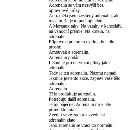
Adrenalin se vám nezvýší bez
opravdové hrůzy.
Ano, měla jsem zvýšený adrenalin, ale
myslím, že je to pochopitelné.
A Margaux taky. Na vztahy v kanceláři,
na vánoční prémie. Na kofein, na
adrenalin.
Připravme po tomto cyklu adrenalin,
prosím.
Ambuvak a adrenalin.
Adrenalin podán.
Létání je pro nervózní piloty jako
adrenalin.
Tady je ten adrenalin. Plazmu nemají.
Jakmile jdete do akce, zaplaví vaše tělo
adrenalin.
Adrenalin.
Tělo produkuje adrenalin.
Potřebuju další adrenalin.
Je mi báječně! Adrenalin mi v těle
přímo klokotá!
Zvedni se ze zadku a zvedni si
adrenalin zlato.
Jeho adrenalin se vrací do normálu.