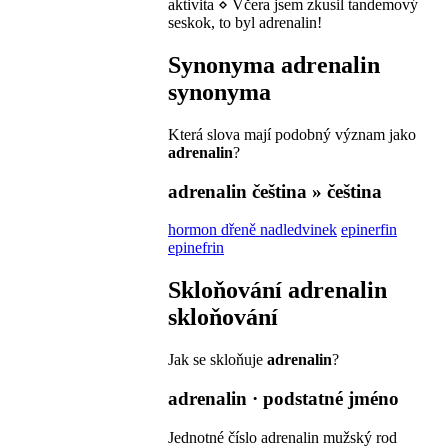
aktivita
⋄
Včera jsem zkusil tandemový
seskok, to byl adrenalin!
Synonyma
adrenalin
synonyma
Která slova mají podobný význam jako
adrenalin
?
adrenalin
čeština » čeština
hormon dřeně nadledvinek
epinerfin
epinefrin
Skloňování
adrenalin
skloňování
Jak se skloňuje
adrenalin
?
adrenalin
· podstatné jméno
Jednotné číslo
adrenalin
mužský rod