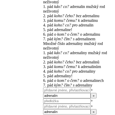
neživotný
1. pád
kdo? co?
adrenalin
mužský rod
neživotný
2. pád
koho? čeho?
bez
adrenalinu
3. pád
komu? čemu?
k
adrenalinu
4. pád
koho? co?
pro
adrenalin
5. pád
adrenaline!
6. pád
o kom? o čem?
o
adrenalinu
7. pád
kým? čím?
s
adrenalinem
Množné číslo
adrenaliny
mužský rod
neživotný
1. pád
kdo? co?
adrenaliny
mužský rod
neživotný
2. pád
koho? čeho?
bez
adrenalinů
3. pád
komu? čemu?
k
adrenalinům
4. pád
koho? co?
pro
adrenaliny
5. pád
adrenaliny!
6. pád
o kom? o čem?
o
adrenalinech
7. pád
kým? čím?
s
adrenaliny
+
»
+
+
»