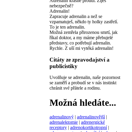
Adrenalin krásně proudí. Žiješ
nebezpečně?
Adrenalin!
Zapracuje adrenalin a než se
vzpamatuješ, někdo ty holky zastřelí.
To je ten adrenalin.
Možná zemřela přirozenou smrtí, jak
říkal doktor, a my máme přebujelé
představy, co potřebují adrenalin.
Rychle. Z uší mi vytéká adrenalin!
Citáty ze zpravodajství a
publicistiky
Uvolňuje se adrenalin, naše pozornost
se zaměří a probudí se v nás instinkt
chránit své přátele a rodinu.
Možná hledáte...
adrenalinový
|
adrenalinovější
|
adrenalektomie
|
adrenergické
receptory
|
adrenokortikotropní
|