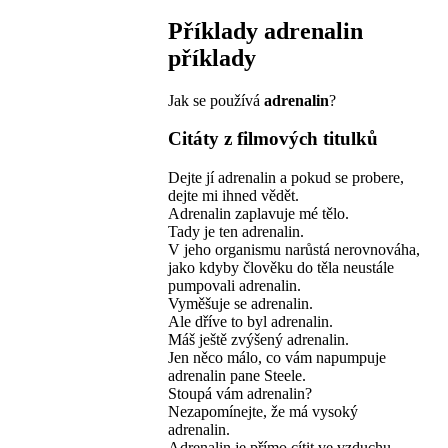
Příklady
adrenalin
příklady
Jak se používá
adrenalin
?
Citáty z filmových titulků
Dejte jí adrenalin a pokud se probere,
dejte mi ihned vědět.
Adrenalin zaplavuje mé tělo.
Tady je ten adrenalin.
V jeho organismu narůstá nerovnováha,
jako kdyby člověku do těla neustále
pumpovali adrenalin.
Vyměšuje se adrenalin.
Ale dříve to byl adrenalin.
Máš ještě zvýšený adrenalin.
Jen něco málo, co vám napumpuje
adrenalin pane Steele.
Stoupá vám adrenalin?
Nezapomínejte, že má vysoký
adrenalin.
Adrenalin je přímo cítit ve vzduchu.