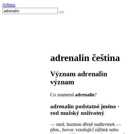
čeština
adrenalin
čeština
Význam
adrenalin
význam
Co znamená
adrenalin
?
adrenalin
podstatné jméno ·
rod mužský neživotný
—
med.
hormon dřeně nadlevinek
—
přen., hovor.
vzrušující zážitek nebo