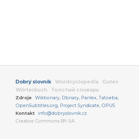
Dobrý slovník
Wordcyclopedia
Gutes
Wörterbuch
Толстый словарь
Zdroje
Wiktionary
,
Dbnary
,
Panlex
,
Tatoeba
,
OpenSubtitles.org
,
Project Syndicate
,
OPUS
Kontakt
info@dobryslovnik.cz
Creative Commons BY-SA