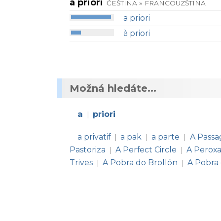
a priori
ČEŠTINA » FRANCOUZŠTINA
a priori
à priori
Možná hledáte...
a
priori
|
a privatif
a pak
a parte
A Passa
|
|
|
Pastoriza
A Perfect Circle
A Perox
|
|
Trives
A Pobra do Brollón
A Pobra
|
|