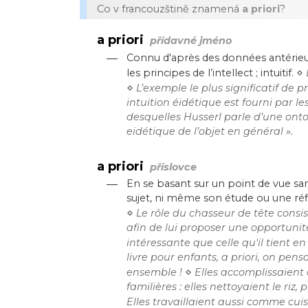
Co v francouzštině znamená
a priori
?
a priori
přídavné jméno
—
Connu d'après des données antérieur
⋄
les principes de l’intellect ; intuitif.
⋄
L’exemple le plus significatif de p
intuition éidétique est fourni par l
desquelles Husserl parle d’une ont
eidétique de l’objet en général ».
a priori
příslovce
—
En se basant sur un point de vue sa
sujet, ni même son étude ou une réfle
⋄
Le rôle du chasseur de tête consi
afin de lui proposer une opportunité
intéressante que celle qu'il tient e
livre pour enfants, a priori, on pens
⋄
ensemble !
Elles accomplissaient 
familières : elles nettoyaient le riz,
Elles travaillaient aussi comme cuisi