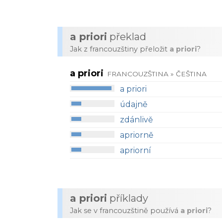
a priori
překlad
Jak z francouzštiny přeložit
a priori
?
a priori
FRANCOUZŠTINA » ČEŠTINA
a priori
údajně
zdánlivě
apriorně
apriorní
a priori
příklady
Jak se v francouzštině používá
a priori
?