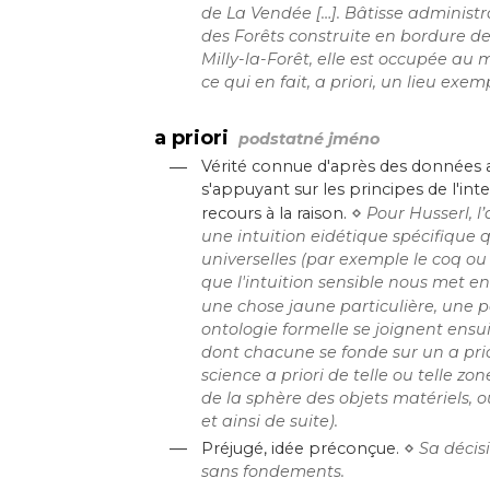
de La Vendée […]. Bâtisse administr
des Forêts construite en bordure de
Milly-la-Forêt, elle est occupée au
ce qui en fait, a priori, un lieu exe
a priori
podstatné jméno
—
Vérité connue d'après des données a
s'appuyant sur les principes de l'inte
⋄
recours à la raison.
Pour Husserl, l’
une intuition eidétique spécifique
universelles (par exemple le coq o
que l'intuition sensible nous met e
une chose jaune particulière, une pa
ontologie formelle se joignent ensui
dont chacune se fonde sur un a prio
science a priori de telle ou telle zo
de la sphère des objets matériels,
et ainsi de suite).
—
⋄
Préjugé, idée préconçue.
Sa décis
sans fondements.