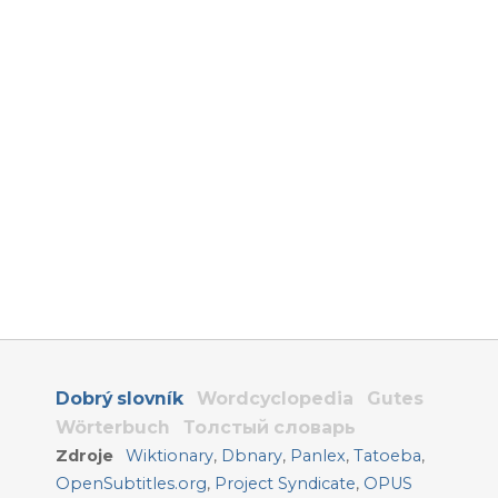
Dobrý slovník
Wordcyclopedia
Gutes
Wörterbuch
Толстый словарь
Zdroje
Wiktionary
,
Dbnary
,
Panlex
,
Tatoeba
,
OpenSubtitles.org
,
Project Syndicate
,
OPUS