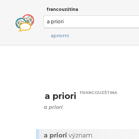
francouzština
apriorní
FRANCOUZŠTINA
a priori
a priori
a priori
význam