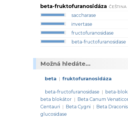
beta-fruktofuranosidáza
ČEŠTINA
saccharase
invertase
fructofuranosidase
beta-fructofuranosidase
Možná hledáte...
beta
fruktofuranosidáza
|
beta-fructofuranosidase
beta-blok
|
beta blokátor
Beta Canum Venatic
|
Centauri
Beta Cygni
Beta Draconis
|
|
glucosidase