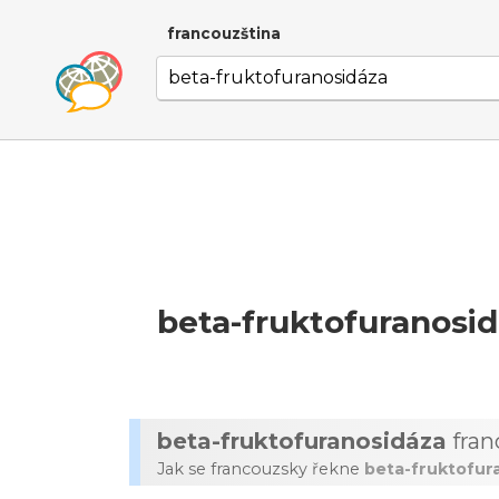
francouzština
beta-fruktofuranosi
beta-fruktofuranosidáza
fran
Jak se francouzsky řekne
beta-fruktofur