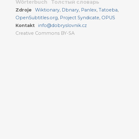
Wörterbuch
Толстый словарь
Zdroje
Wiktionary
,
Dbnary
,
Panlex
,
Tatoeba
,
OpenSubtitles.org
,
Project Syndicate
,
OPUS
Kontakt
info@dobryslovnik.cz
Creative Commons BY-SA