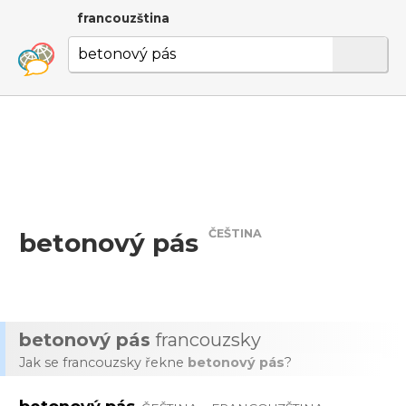
francouzština
ČEŠTINA
betonový pás
betonový pás
francouzsky
Jak se francouzsky řekne
betonový pás
?