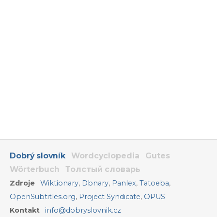
Dobrý slovník
Wordcyclopedia
Gutes
Wörterbuch
Толстый словарь
Zdroje
Wiktionary
,
Dbnary
,
Panlex
,
Tatoeba
,
OpenSubtitles.org
,
Project Syndicate
,
OPUS
Kontakt
info@dobryslovnik.cz