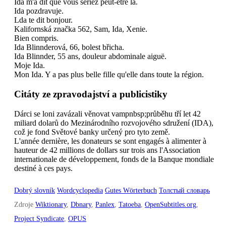
Ida m'a dit que vous seriez peut-être là.
Ida pozdravuje.
Lda te dit bonjour.
Kalifornská značka 562, Sam, Ida, Xenie.
Bien compris.
Ida Blinnderová, 66, bolest břicha.
Ida Blinnder, 55 ans, douleur abdominale aiguë.
Moje Ida.
Mon Ida. Y a pas plus belle fille qu'elle dans toute la région.
Citáty ze zpravodajství a publicistiky
Dárci se loni zavázali věnovat vampnbsp;průběhu tří let 42
miliard dolarů do Mezinárodního rozvojového sdružení (IDA),
což je fond Světové banky určený pro tyto země.
L'année dernière, les donateurs se sont engagés à alimenter à
hauteur de 42 millions de dollars sur trois ans l'Association
internationale de développement, fonds de la Banque mondiale
destiné à ces pays.
Dobrý slovník
Wordcyclopedia
Gutes Wörterbuch
Толстый словарь
Zdroje
Wiktionary
,
Dbnary
,
Panlex
,
Tatoeba
,
OpenSubtitles.org
,
Project Syndicate
,
OPUS