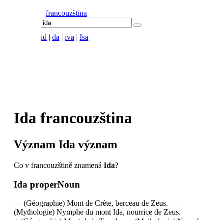
francouzština
id
|
da
|
iva
|
Isa
Ida
francouzština
Význam
Ida
význam
Co v francouzštině znamená
Ida
?
Ida
properNoun
—
(Géographie) Mont de Crète, berceau de Zeus.
—
(Mythologie) Nymphe du mont Ida, nourrice de Zeus.