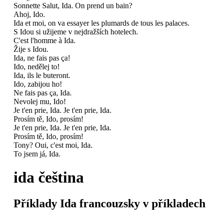
Sonnette Salut, Ida. On prend un bain?
Ahoj, Ido.
Ida et moi, on va essayer les plumards de tous les palaces.
S Idou si užijeme v nejdražších hotelech.
C'est l'homme à Ida.
Žije s Idou.
Ida, ne fais pas ça!
Ido, nedělej to!
Ida, ils le buteront.
Ido, zabijou ho!
Ne fais pas ça, Ida.
Nevolej mu, Ido!
Je t'en prie, Ida. Je t'en prie, Ida.
Prosím tě, Ido, prosím!
Je t'en prie, Ida. Je t'en prie, Ida.
Prosím tě, Ido, prosím!
Tony? Oui, c'est moi, Ida.
To jsem já, Ida.
ida
čeština
Příklady
Ida
francouzsky v příkladech