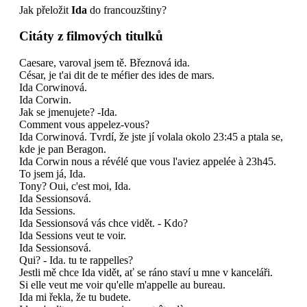
Jak přeložit
Ida
do francouzštiny?
Citáty z filmových titulků
Caesare, varoval jsem tě. Březnová ida.
César, je t'ai dit de te méfier des ides de mars.
Ida Corwinová.
Ida Corwin.
Jak se jmenujete? -Ida.
Comment vous appelez-vous?
Ida Corwinová. Tvrdí, že jste jí volala okolo 23:45 a ptala se,
kde je pan Beragon.
Ida Corwin nous a révélé que vous l'aviez appelée à 23h45.
To jsem já, Ida.
Tony? Oui, c'est moi, Ida.
Ida Sessionsová.
Ida Sessions.
Ida Sessionsová vás chce vidět. - Kdo?
Ida Sessions veut te voir.
Ida Sessionsová.
Qui? - Ida. tu te rappelles?
Jestli mě chce Ida vidět, ať se ráno staví u mne v kanceláři.
Si elle veut me voir qu'elle m'appelle au bureau.
Ida mi řekla, že tu budete.