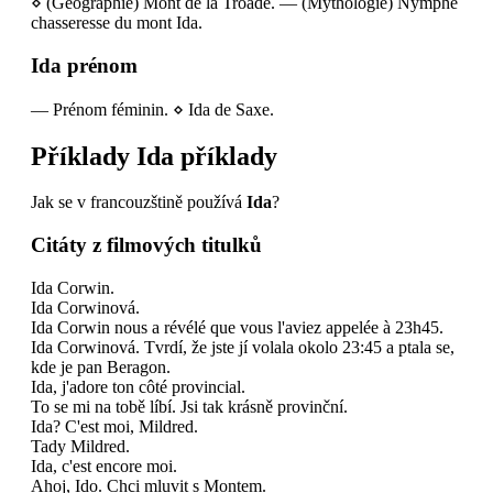
⋄
(Géographie) Mont de la Troade.
—
(Mythologie) Nymphe
chasseresse du mont Ida.
Ida
prénom
—
Prénom féminin.
⋄
Ida de Saxe.
Příklady
Ida
příklady
Jak se v francouzštině používá
Ida
?
Citáty z filmových titulků
Ida Corwin.
Ida Corwinová.
Ida Corwin nous a révélé que vous l'aviez appelée à 23h45.
Ida Corwinová. Tvrdí, že jste jí volala okolo 23:45 a ptala se,
kde je pan Beragon.
Ida, j'adore ton côté provincial.
To se mi na tobě líbí. Jsi tak krásně provinční.
Ida? C'est moi, Mildred.
Tady Mildred.
Ida, c'est encore moi.
Ahoj, Ido. Chci mluvit s Montem.