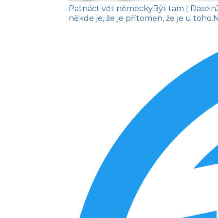
Patnáct vět německy
Být tam
| Dasein
někde je, že je přítomen, že je u toho.
N