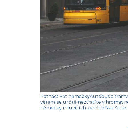
Patnáct vět německy
Autobus a tramv
větami se určitě neztratíte v hromad
německy mluvících zemích.
Naučit se