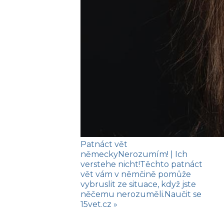
Patnáct vět
německy
Nerozumím!
| Ich
verstehe nicht!
Těchto patnáct
vět vám v němčině pomůže
vybruslit ze situace, když jste
něčemu nerozuměli.
Naučit se
15vet.cz »