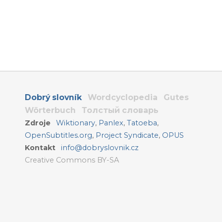
Dobrý slovník
Wordcyclopedia
Gutes
Wörterbuch
Толстый словарь
Zdroje
Wiktionary
,
Panlex
,
Tatoeba
,
OpenSubtitles.org
,
Project Syndicate
,
OPUS
Kontakt
info@dobryslovnik.cz
Creative Commons BY-SA