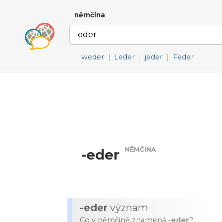
němčina
weder
|
Leder
|
jeder
|
Feder
NĚMČINA
-eder
-eder
význam
Co v němčině znamená
-eder
?