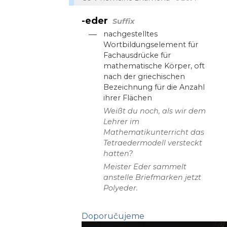
-eder
Suffix
—
nachgestelltes
Wortbildungselement für
Fachausdrücke für
mathematische Körper, oft
nach der griechischen
Bezeichnung für die Anzahl
ihrer Flächen
Weißt du noch, als wir dem
Lehrer im
Mathematikunterricht das
Tetraedermodell versteckt
hatten?
Meister Eder sammelt
anstelle Briefmarken jetzt
Polyeder.
Doporučujeme