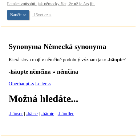
Patnáct způsobů, jak německy říct, že už je čas jít.
Naučit se
15vet.cz »
Synonyma
Německá synonyma
Která slova mají v němčině podobný význam jako
-häupte
?
-häupte
němčina » němčina
Oberhaupt -s
Leiter -s
Možná hledáte...
-häuser
|
-hälse
|
-hämie
|
-händler