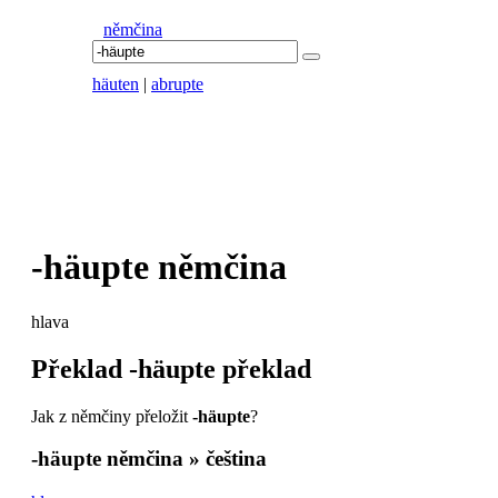
němčina
häuten
|
abrupte
-häupte
němčina
hlava
Překlad
-häupte
překlad
Jak z němčiny přeložit
-häupte
?
-häupte
němčina » čeština