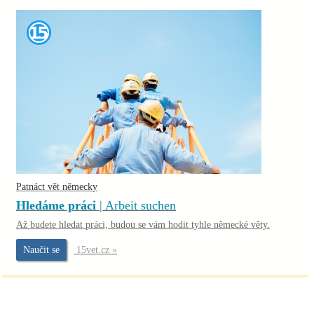
Patnáct vět německy
Hledáme práci
| Arbeit suchen
Až budete hledat práci, budou se vám hodit tyhle německé věty.
Naučit se
15vet.cz »