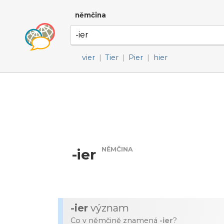
němčina
vier
|
Tier
|
Pier
|
hier
NĚMČINA
-ier
-ier
význam
Co v němčině znamená
-ier
?