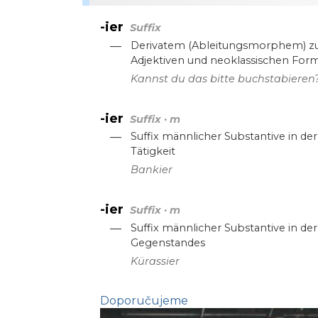
-ier
Suffix
—
Derivatem (Ableitungsmorphem) zur
Adjektiven und neoklassischen For
Kannst du das bitte buchstabieren
-ier
Suffix · m
—
Suffix männlicher Substantive in d
Tätigkeit
Bankier
-ier
Suffix · m
—
Suffix männlicher Substantive in d
Gegenstandes
Kürassier
Doporučujeme