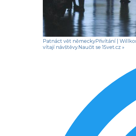
Patnáct vět německy
Přivítání
| Will
vítají návštěvy.
Naučit se
15vet.cz »