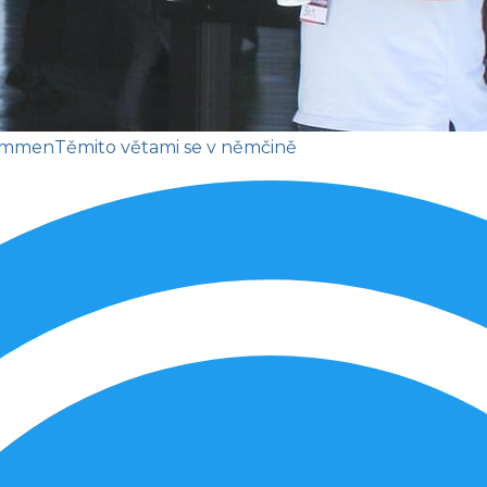
kommen
Těmito větami se v němčině