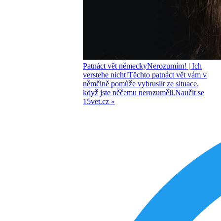
Patnáct vět německy
Nerozumím!
| Ich
verstehe nicht!
Těchto patnáct vět vám v
němčině pomůže vybruslit ze situace,
když jste něčemu nerozuměli.
Naučit se
15vet.cz »