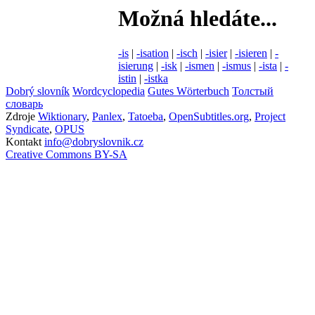
Možná hledáte...
-is
|
-isation
|
-isch
|
-isier
|
-isieren
|
-
isierung
|
-isk
|
-ismen
|
-ismus
|
-ista
|
-
istin
|
-istka
Dobrý slovník
Wordcyclopedia
Gutes Wörterbuch
Толстый
словарь
Zdroje
Wiktionary
,
Panlex
,
Tatoeba
,
OpenSubtitles.org
,
Project
Syndicate
,
OPUS
Kontakt
info@dobryslovnik.cz
Creative Commons BY-SA