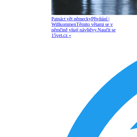
Patnáct vět německy
Přivítání
|
Willkommen
Těmito větami se v
němčině vítají návštěvy.
Naučit se
15vet.cz »