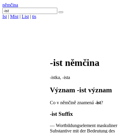
němčina
Ist
|
Mist
|
List
|
tis
-ist
němčina
-istka, -ista
Význam
-ist
význam
Co v němčině znamená
-ist
?
-ist
Suffix
—
Wortbildungselement maskuliner
Substantive mit der Bedeutung des