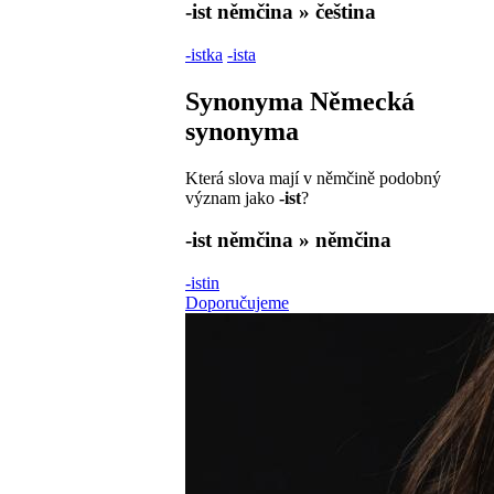
-ist
němčina » čeština
-istka
-ista
Synonyma
Německá
synonyma
Která slova mají v němčině podobný
význam jako
-ist
?
-ist
němčina » němčina
-istin
Doporučujeme