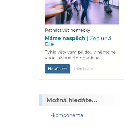
Patnáct vět německy
Máme naspěch
| Zeit und
Eile
Tyhle věty vám přijdou v němčině
vhod, až budete pospíchat.
Naučit se
15vet.cz »
Možná hledáte...
-komponente