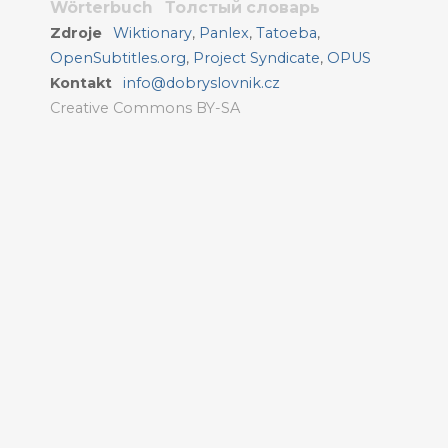
Wörterbuch
Толстый словарь
Zdroje
Wiktionary
,
Panlex
,
Tatoeba
,
OpenSubtitles.org
,
Project Syndicate
,
OPUS
Kontakt
info@dobryslovnik.cz
Creative Commons BY-SA