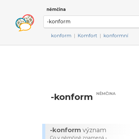
němčina
konform
|
Komfort
|
konformní
NĚMČINA
-konform
-konform
význam
Co v němčině znamená
-