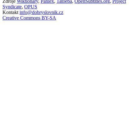
Zdroje
Wiktionary
,
Panlex
,
Tatoeba
,
OpenSubtitles.org
,
Project
Syndicate
,
OPUS
Kontakt
info@dobryslovnik.cz
Creative Commons BY-SA