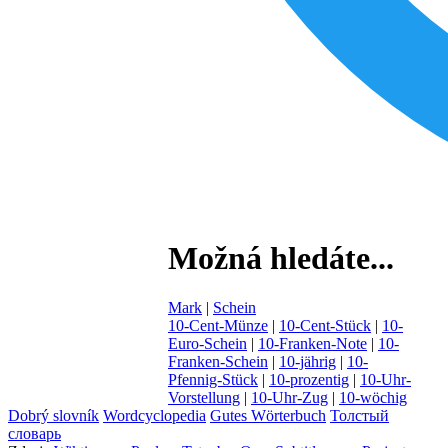
Možná hledáte...
Mark
|
Schein
10-Cent-Münze
|
10-Cent-Stück
|
10-
Euro-Schein
|
10-Franken-Note
|
10-
Franken-Schein
|
10-jährig
|
10-
Pfennig-Stück
|
10-prozentig
|
10-Uhr-
Vorstellung
|
10-Uhr-Zug
|
10-wöchig
Dobrý slovník
Wordcyclopedia
Gutes Wörterbuch
Толстый
словарь