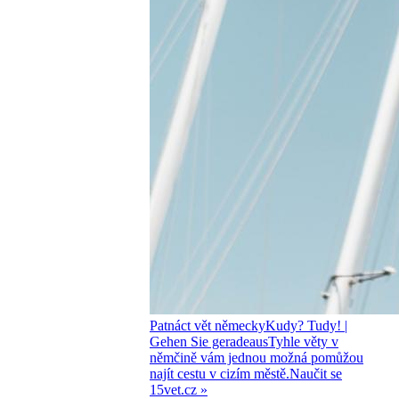
Patnáct vět německy
Kudy? Tudy!
|
Gehen Sie geradeaus
Tyhle věty v
němčině vám jednou možná pomůžou
najít cestu v cizím městě.
Naučit se
15vet.cz »